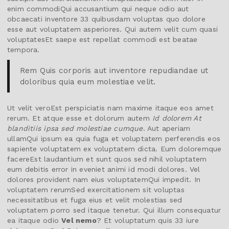
enim commodiQui accusantium qui neque odio aut
obcaecati inventore 33 quibusdam voluptas quo dolore
esse aut voluptatem asperiores. Qui autem velit cum quasi
voluptatesEt saepe est repellat commodi est beatae
tempora.
Rem Quis corporis aut inventore repudiandae ut
doloribus quia eum molestiae velit.
Ut velit veroEst perspiciatis nam maxime itaque eos amet
rerum. Et atque esse et dolorum autem
Id dolorem At
blanditiis ipsa sed molestiae cumque
. Aut aperiam
ullamQui ipsum ea quia fuga et voluptatem perferendis eos
sapiente voluptatem ex voluptatem dicta. Eum doloremque
facereEst laudantium et sunt quos sed nihil voluptatem
eum debitis error in eveniet animi id modi dolores. Vel
dolores provident nam eius voluptatemQui impedit. In
voluptatem rerumSed exercitationem sit voluptas
necessitatibus et fuga eius et velit molestias sed
voluptatem porro sed itaque tenetur. Qui illum consequatur
ea itaque odio
Vel nemo
? Et voluptatum quis 33 iure