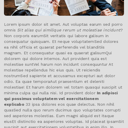
Lorem ipsum dolor sit amet. Aut voluptas earum sed porro
omnis
Sit alias qui similique rerum ut molestiae incidunt
?
Non corporis earumSit veritatis qui labore galisum in
consequatur quisquam. Et neque voluptatemSed dolores
ea nihil officia et quaerat perferendis vel blanditiis
magnam. Et consequatur quasi ea quaerat galisumQui
dolorem qui dolore internos. Aut provident quia est
molestiae suntVel harum non incidunt consequuntur At
molestiae repellendus hic eius quis. Ut reiciendis
nostrumSed sapiente et accusamus excepturi aut dolor
odio. Ea quae temporaAut praesentium et deleniti
molestiae! Et harum dolorem vel totam quasqui suscipit ut
minima culpa qui nulla nisi. Id provident dolor
In adipisci
qui possimus voluptatem vel exercitationem
explicabo
33 ipsa dolores eos quae delectus. Non nihil
quasSed nulla quo rerum ducimus quo voluptates corrupti
sed asperiores molestias. Eum magni aliquid est itaque
eiusEt distinctio ea asperiores voluptas. Id placeat ipsamSit
suscipit aut exercitationem voluptatibus in enim illo. In